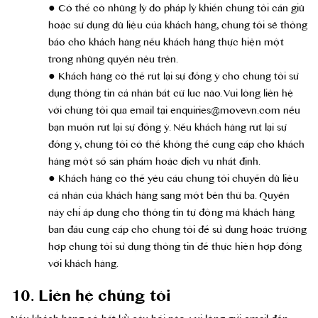
● Có thể có những lý do pháp lý khiến chúng tôi cần giữ
hoặc sử dụng dữ liệu của khách hàng, chúng tôi sẽ thông
báo cho khách hàng nếu khách hàng thực hiện một
trong những quyền nêu trên.
● Khách hàng có thể rút lại sự đồng ý cho chúng tôi sử
dụng thông tin cá nhân bất cứ lúc nào. Vui lòng liên hệ
với chúng tôi qua email tại enquiries@movevn.com nếu
bạn muốn rút lại sự đồng ý. Nếu khách hàng rút lại sự
đồng ý, chúng tôi có thể không thể cung cấp cho khách
hàng một số sản phẩm hoặc dịch vụ nhất định.
● Khách hàng có thể yêu cầu chúng tôi chuyển dữ liệu
cá nhân của khách hàng sang một bên thứ ba. Quyền
này chỉ áp dụng cho thông tin tự động mà khách hàng
ban đầu cung cấp cho chúng tôi để sử dụng hoặc trường
hợp chúng tôi sử dụng thông tin để thực hiện hợp đồng
với khách hàng.
10. Liên hệ chúng tôi