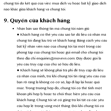
chúng tôi do kết quả của việc mua dịch vụ hoặc bất kỳ giao dịch
nào khác giữa khách hàng và chúng tôi.
9. Quyền của khách hàng
Nhận bản sao thông tin mà chúng tôi nắm giữ
● Khách hàng có thể yêu cầu sao kê dữ liệu cá nhân mà
chúng tôi đang lưu trữ về khách hàng. Bằng cách yêu cầu
bất kỳ nhân viên nào của chúng tôi tại một trong các
phòng tập của chúng tôi hoặc gửi email cho chúng tôi
theo địa chỉ enquiries@movevn.com. Đây được gọi là
yêu cầu truy cập của chủ sở hữu dữ liệu.
● Khách hàng sẽ không phải trả phí để truy cập dữ liệu
cá nhân của mình, trừ khi chúng tôi tin rằng yêu cầu của
bạn rõ ràng là không có cơ sở, lặp đi lặp lại hoặc quá
mức. Trong trường hợp đó, chúng tôi có thể tính một
khoản phí hợp lý hoặc từ chối thực hiện yêu cầu của
khách hàng. Chúng tôi sẽ cố gắng trả lời tất cả các yêu
cầu hợp lệ trong vòng một tháng. Đôi khi chúng tôi có