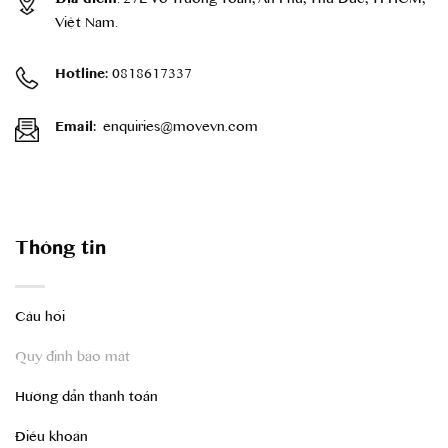
: 27E Võ Trường Toản, An Phú, Thủ Đức, TPHCM,
Việt Nam.
0818617337
Hotline:
enquiries@movevn.com
Email:
Thông tin
Câu hỏi
Quy định bảo mât
Hướng dẫn thanh toán
Điều khoản