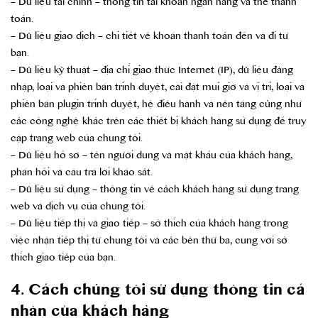
– Dữ liệu tài chính – thông tin tài khoản ngân hàng và thẻ thanh
toán.
– Dữ liệu giao dịch – chi tiết về khoản thanh toán đến và đi từ
bạn.
– Dữ liệu kỹ thuật – địa chỉ giao thức Internet (IP), dữ liệu đăng
nhập, loại và phiên bản trình duyệt, cài đặt múi giờ và vị trí, loại và
phiên bản plugin trình duyệt, hệ điều hành và nền tảng cũng như
các công nghệ khác trên các thiết bị khách hàng sử dụng để truy
cập trang web của chúng tôi.
– Dữ liệu hồ sơ – tên người dùng và mật khẩu của khách hàng,
phản hồi và câu trả lời khảo sát.
– Dữ liệu sử dụng – thông tin về cách khách hàng sử dụng trang
web và dịch vụ của chúng tôi.
– Dữ liệu tiếp thị và giao tiếp – sở thích của khách hàng trong
việc nhận tiếp thị từ chúng tôi và các bên thứ ba, cùng với sở
thích giao tiếp của bạn.
4. Cách chúng tôi sử dụng thông tin cá
nhân của khách hàng