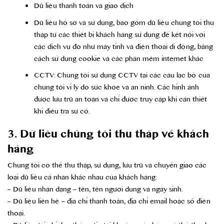
Dữ liệu thanh toán và giao dịch
Dữ liệu hồ sơ và sử dụng, bao gồm dữ liệu chúng tôi thu
thập từ các thiết bị khách hàng sử dụng để kết nối với
các dịch vụ đó như máy tính và điện thoại di động, bằng
cách sử dụng cookie và các phần mềm internet khác
CCTV: Chúng tôi sử dụng CCTV tại các câu lạc bộ của
chúng tôi vì lý do sức khỏe và an ninh. Các hình ảnh
được lưu trữ an toàn và chỉ được truy cập khi cần thiết
khi điều tra sự cố.
3. Dữ liệu chúng tôi thu thập về khách
hàng
Chúng tôi có thể thu thập, sử dụng, lưu trữ và chuyển giao các
loại dữ liệu cá nhân khác nhau của khách hàng:
– Dữ liệu nhận dạng – tên, tên người dùng và ngày sinh.
– Dữ liệu liên hệ – địa chỉ thanh toán, địa chỉ email hoặc số điện
thoại.