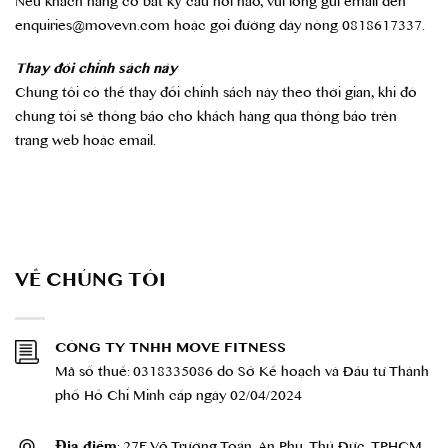
Nếu khách hàng có bất kỳ câu hỏi nào, vui lòng gửi email đến
enquiries@movevn.com hoặc gọi đường dây nóng 0818617337.
Thay đổi chính sách này
Chúng tôi có thể thay đổi chính sách này theo thời gian, khi đó
chúng tôi sẽ thông báo cho khách hàng qua thông báo trên
trang web hoặc email.
VỀ CHÚNG TÔI
CÔNG TY TNHH MOVE FITNESS
Mã số thuế: 0318335086 do Sở Kế hoạch và Đầu tư Thành
phố Hồ Chí Minh cấp ngày 02/04/2024
Địa điểm