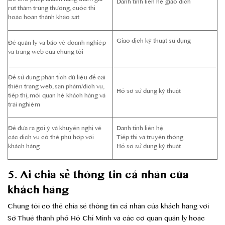
Để cho phép khách hàng tham gia
Danh tính liên hệ giao dịch
rút thăm trúng thưởng, cuộc thi
hoặc hoàn thành khảo sát
Giao dịch kỹ thuật sử dụng
Để quản lý và bảo vệ doanh nghiệp
và trang web của chúng tôi
Để sử dụng phân tích dữ liệu để cải
thiện trang web, sản phẩm/dịch vụ,
Hồ sơ sử dụng kỹ thuật
tiếp thị, mối quan hệ khách hàng và
trải nghiệm
Để đưa ra gợi ý và khuyến nghị về
Danh tính liên hệ
các dịch vụ có thể phù hợp với
Tiếp thị và truyền thông
khách hàng
Hồ sơ sử dụng kỹ thuật
5. Ai chia sẻ thông tin cá nhân của
khách hàng
Chúng tôi có thể chia sẻ thông tin cá nhân của khách hàng với
Sở Thuế thành phố Hồ Chí Minh và các cơ quan quản lý hoặc