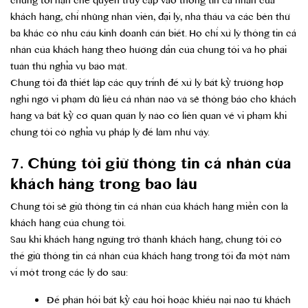
chúng tôi hạn chế quyền truy cập vào thông tin cá nhân của
khách hàng, chỉ những nhân viên, đại lý, nhà thầu và các bên thứ
ba khác có nhu cầu kinh doanh cần biết. Họ chỉ xử lý thông tin cá
nhân của khách hàng theo hướng dẫn của chúng tôi và họ phải
tuân thủ nghĩa vụ bảo mật.
Chúng tôi đã thiết lập các quy trình để xử lý bất kỳ trường hợp
nghi ngờ vi phạm dữ liệu cá nhân nào và sẽ thông báo cho khách
hàng và bất kỳ cơ quan quản lý nào có liên quan về vi phạm khi
chúng tôi có nghĩa vụ pháp lý để làm như vậy.
7. Chúng tôi giữ thông tin cá nhân của
khách hàng trong bao lâu
Chúng tôi sẽ giữ thông tin cá nhân của khách hàng miễn còn là
khách hàng của chúng tôi.
Sau khi khách hàng ngừng trở thành khách hàng, chúng tôi có
thể giữ thông tin cá nhân của khách hàng trong tối đa một năm
vì một trong các lý do sau:
Để phản hồi bất kỳ câu hỏi hoặc khiếu nại nào từ khách