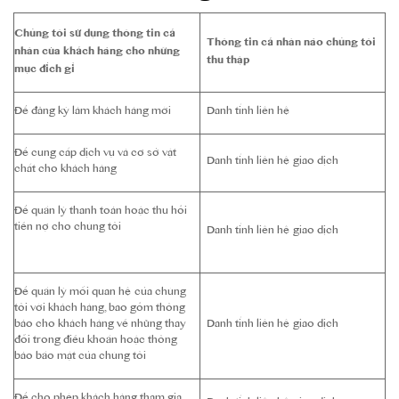
Chúng tôi sử dụng thông tin cá
Thông tin cá nhân nào chúng tôi
nhân của khách hàng cho những
thu thập
mục đích gì
Để đăng ký làm khách hàng mới
Danh tính liên hệ
Để cung cấp dịch vụ và cơ sở vật
Danh tính liên hệ giao dịch
chất cho khách hàng
Để quản lý thanh toán hoặc thu hồi
tiền nợ cho chúng tôi
Danh tính liên hệ giao dịch
Để quản lý mối quan hệ của chúng
tôi với khách hàng, bao gồm thông
báo cho khách hàng về những thay
Danh tính liên hệ giao dịch
đổi trong điều khoản hoặc thông
báo bảo mật của chúng tôi