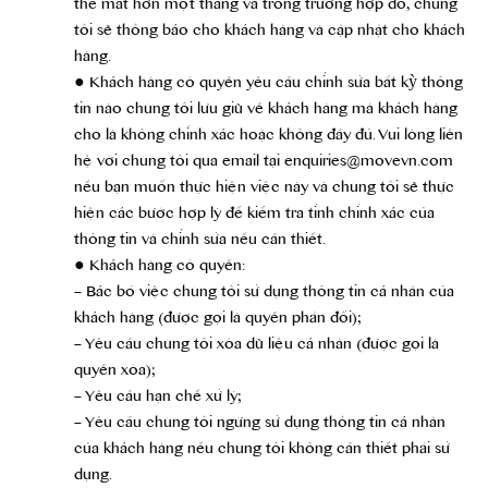
thể mất hơn một tháng và trong trường hợp đó, chúng
tôi sẽ thông báo cho khách hàng và cập nhật cho khách
hàng.
● Khách hàng có quyền yêu cầu chỉnh sửa bất kỳ thông
tin nào chúng tôi lưu giữ về khách hàng mà khách hàng
cho là không chính xác hoặc không đầy đủ. Vui lòng liên
hệ với chúng tôi qua email tại enquiries@movevn.com
nếu bạn muốn thực hiện việc này và chúng tôi sẽ thực
hiện các bước hợp lý để kiểm tra tính chính xác của
thông tin và chỉnh sửa nếu cần thiết.
● Khách hàng có quyền:
– Bác bỏ việc chúng tôi sử dụng thông tin cá nhân của
khách hàng (được gọi là quyền phản đối);
– Yêu cầu chúng tôi xóa dữ liệu cá nhân (được gọi là
quyền xóa);
– Yêu cầu hạn chế xử lý;
– Yêu cầu chúng tôi ngừng sử dụng thông tin cá nhân
của khách hàng nếu chúng tôi không cần thiết phải sử
dụng.