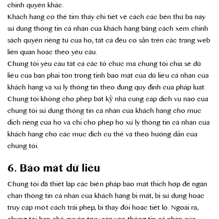
chính quyền khác.
Khách hàng có thể tìm thấy chi tiết về cách các bên thứ ba này
sử dụng thông tin cá nhân của khách hàng bằng cách xem chính
sách quyền riêng tư của họ, tất cả đều có sẵn trên các trang web
liên quan hoặc theo yêu cầu.
Chúng tôi yêu cầu tất cả các tổ chức mà chúng tôi chia sẻ dữ
liệu của bạn phải tôn trọng tính bảo mật của dữ liệu cá nhân của
khách hàng và xử lý thông tin theo đúng quy định của pháp luật.
Chúng tôi không cho phép bất kỳ nhà cung cấp dịch vụ nào của
chúng tôi sử dụng thông tin cá nhân của khách hàng cho mục
đích riêng của họ và chỉ cho phép họ xử lý thông tin cá nhân của
khách hàng cho các mục đích cụ thể và theo hướng dẫn của
chúng tôi.
6. Bảo mật dữ liệu
Chúng tôi đã thiết lập các biện pháp bảo mật thích hợp để ngăn
chặn thông tin cá nhân của khách hàng bị mất, bị sử dụng hoặc
truy cập một cách trái phép, bị thay đổi hoặc tiết lộ. Ngoài ra,