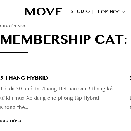
Skip
to
STUDIO
LỚP HỌC
content
CHUYÊN MỤC
MEMBERSHIP CAT: G
3 THÁNG HYBRID
Tối đa 30 buổi tập/tháng Hết hạn sau 3 tháng kể
từ khi mua Áp dụng cho phòng tập Hybrid
Không thể…
ĐỌC TIẾP