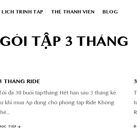
LỊCH TRÌNH TÂP
THẺ THÀNH VIÊN
BLOG
ÓI TẬP 3 THÁNG
3 THÁNG RIDE
Tối đa 30 buổi tập/tháng Hết hạn sau 3 tháng kể
T
từ khi mua Áp dụng cho phòng tập Ride Không
t
thể…
R
ĐỌC TIẾP
Đ