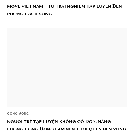
MOVE VIỆT NAM – TỪ TRẢI NGHIỆM TẬP LUYỆN ĐẾN
PHONG CÁCH SỐNG
CỘNG ĐỒNG
NGƯỜI TRẺ TẬP LUYỆN KHÔNG CÔ ĐƠN: NĂNG
LƯỢNG CỘNG ĐỒNG LÀM NÊN THÓI QUEN BỀN VỮNG