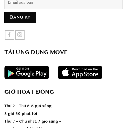
TẢI ỨNG DỤNG MOVE
GIỜ HOẠT ĐỘNG
Thứ 2 – Thứ 6:
6 giờ sáng -
8 giờ 30 phút tối
Thứ 7 – Chủ nhât:
7 giờ sáng –