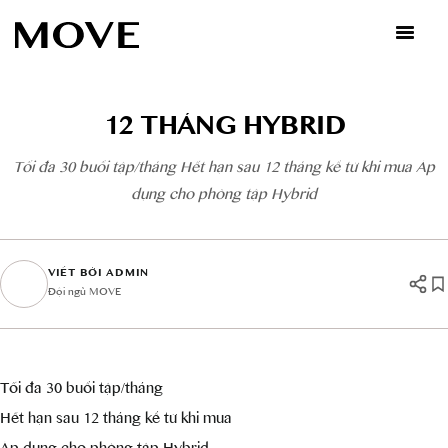
Skip
to
content
12 THÁNG HYBRID
Tối đa 30 buổi tập/tháng Hết hạn sau 12 tháng kể từ khi mua Áp
dụng cho phòng tập Hybrid
VIẾT BỞI ADMIN
Đội ngũ MOVE
Tối đa 30 buổi tập/tháng
Hết hạn sau 12 tháng kể từ khi mua