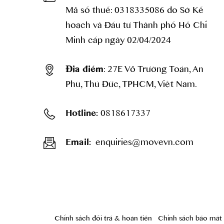
Mã số thuế: 0318335086 do Sở Kế
hoạch và Đầu tư Thành phố Hồ Chí
Minh cấp ngày 02/04/2024
: 27E Võ Trường Toản, An
Địa điểm
Phú, Thủ Đức, TPHCM, Việt Nam.
0818617337
Hotline:
enquiries@movevn.com
Email:
Chính sách đổi trả & hoàn tiền
Chính sách bảo mât