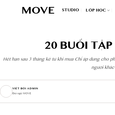
Skip
to
STUDIO
LỚP HỌC
content
20 BUỔI TẬ
Hết hạn sau 3 tháng kể từ khi mua Chỉ áp dụng cho ph
người khác
VIẾT BỞI ADMIN
Đội ngũ MOVE