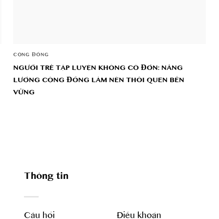
CỘNG ĐỒNG
NGƯỜI TRẺ TẬP LUYỆN KHÔNG CÔ ĐƠN: NĂNG
LƯỢNG CỘNG ĐỒNG LÀM NÊN THÓI QUEN BỀN
VỮNG
Thông tin
Câu hỏi
Điều khoản