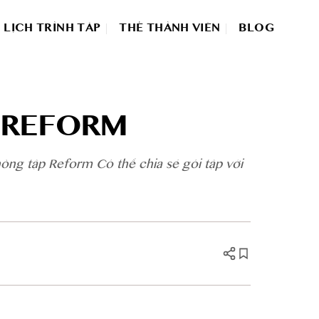
LỊCH TRÌNH TÂP
THẺ THÀNH VIÊN
BLOG
P REFORM
òng tập Reform Có thể chia sẻ gói tập với