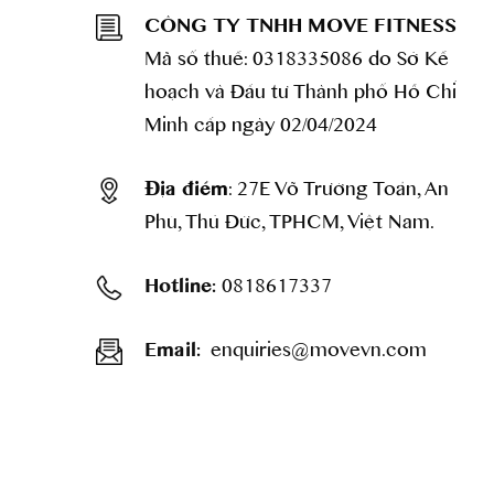
CÔNG TY TNHH MOVE FITNESS
Mã số thuế: 0318335086 do Sở Kế
hoạch và Đầu tư Thành phố Hồ Chí
Minh cấp ngày 02/04/2024
: 27E Võ Trường Toản, An
Địa điểm
Phú, Thủ Đức, TPHCM, Việt Nam.
0818617337
Hotline:
enquiries@movevn.com
Email: