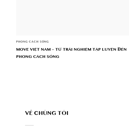
PHONG CÁCH SỐNG
MOVE VIỆT NAM – TỪ TRẢI NGHIỆM TẬP LUYỆN ĐẾN
PHONG CÁCH SỐNG
VỀ CHÚNG TÔI