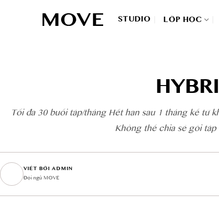
Skip
to
STUDIO
LỚP HỌC
content
HYBR
Tối đa 30 buổi tập/tháng Hết hạn sau 1 tháng kể từ 
Không thể chia sẻ gói tập
VIẾT BỞI ADMIN
Đội ngũ MOVE