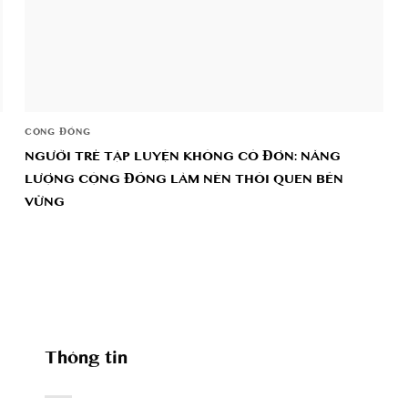
CỘNG ĐỒNG
NGƯỜI TRẺ TẬP LUYỆN KHÔNG CÔ ĐƠN: NĂNG
LƯỢNG CỘNG ĐỒNG LÀM NÊN THÓI QUEN BỀN
VỮNG
Thông tin