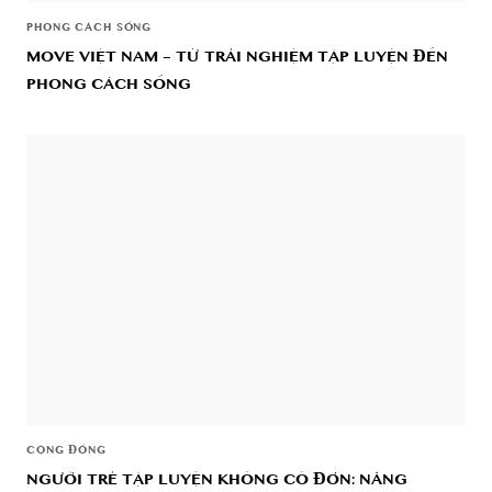
PHONG CÁCH SỐNG
MOVE VIỆT NAM – TỪ TRẢI NGHIỆM TẬP LUYỆN ĐẾN
PHONG CÁCH SỐNG
CỘNG ĐỒNG
NGƯỜI TRẺ TẬP LUYỆN KHÔNG CÔ ĐƠN: NĂNG