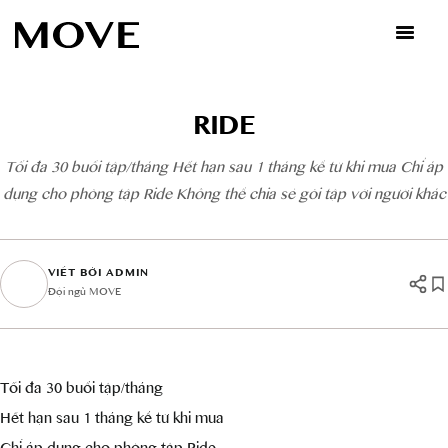
Skip
to
content
RIDE
Tối đa 30 buổi tập/tháng Hết hạn sau 1 tháng kể từ khi mua Chỉ áp
dụng cho phòng tập Ride Không thể chia sẻ gói tập với người khác
VIẾT BỞI ADMIN
Đội ngũ MOVE
Tối đa 30 buổi tập/tháng
Hết hạn sau 1 tháng kể từ khi mua