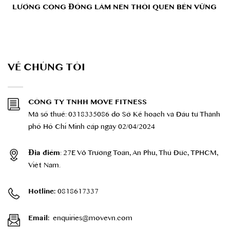
LƯỢNG CỘNG ĐỒNG LÀM NÊN THÓI QUEN BỀN VỮNG
VỀ CHÚNG TÔI
CÔNG TY TNHH MOVE FITNESS
Mã số thuế: 0318335086 do Sở Kế hoạch và Đầu tư Thành
phố Hồ Chí Minh cấp ngày 02/04/2024
: 27E Võ Trường Toản, An Phú, Thủ Đức, TPHCM,
Địa điểm
Việt Nam.
0818617337
Hotline:
enquiries@movevn.com
Email: