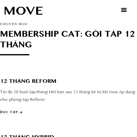
Skip
to
content
CHUYÊN MỤC
MEMBERSHIP CAT: GÓI TẬP 12
THÁNG
12 THÁNG REFORM
Tối đa 30 buổi tập/tháng Hết hạn sau 12 tháng kể từ khi mua Áp dụng
cho phòng tập Reform
ĐỌC TIẾP