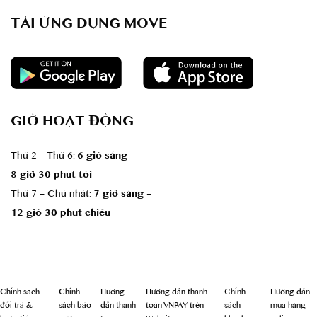
TẢI ỨNG DỤNG MOVE
GIỜ HOẠT ĐỘNG
Thứ 2 – Thứ 6:
6 giờ sáng -
8 giờ 30 phút tối
Thứ 7 – Chủ nhât:
7 giờ sáng –
12 giờ 30 phút chiều
Chính sách
Chính
Hướng
Hướng dẫn thanh
Chính
Hướng dẫn
đổi trả &
sách bảo
dẫn thanh
toán VNPAY trên
sách
mua hàng